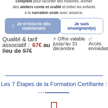
complète
pour raconter des histoires, animer
des
ateliers conte et oralité
et initier les enfants
à la
narration orale
avec aisance.
Je m’inscris dès
Je suis
maintenant
enseignant(e)
Qualité & tarif
⚡ Offre valable
✅
jusqu’au 31
Accès
associatif :
67€
au
décembre
immédiat
lieu de
97€
Les 7 Étapes de la Formation Certifiante :