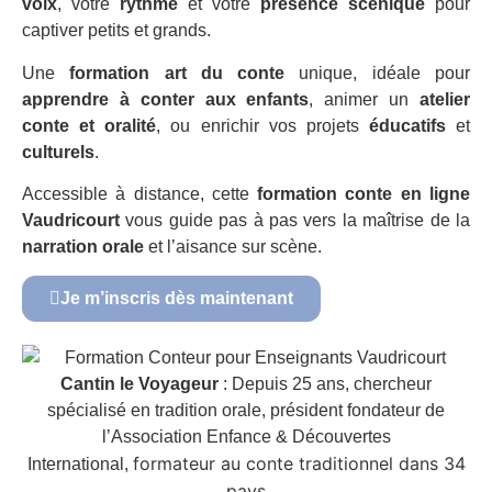
voix
, votre
rythme
et votre
présence scénique
pour
captiver petits et grands.
Une
formation art du conte
unique, idéale pour
apprendre à conter aux enfants
, animer un
atelier
conte et oralité
, ou enrichir vos projets
éducatifs
et
culturels
.
Accessible à distance, cette
formation conte en ligne
Vaudricourt
vous guide pas à pas vers la maîtrise de la
narration orale
et l’aisance sur scène.
Je m’inscris dès maintenant
Cantin le Voyageur
: Depuis 25 ans, chercheur
spécialisé en tradition orale, président fondateur de
l’Association Enfance & Découvertes
formateur au conte traditionnel dans 34
International,
pays