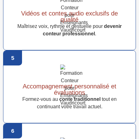
Vidéos et contes audio exclusifs de
qualité
Maîtrisez voix, rythme et gestuelle pour
devenir
conteur professionnel
.
5
Accompagnement personnalisé et
évaluations
Formez-vous au
conte traditionnel
tout en
continuant votre travail actuel.
6