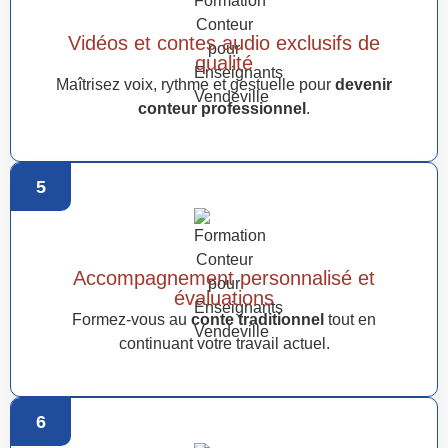
Vidéos et contes audio exclusifs de
qualité
Maîtrisez voix, rythme et gestuelle pour
devenir
conteur professionnel
.
5
Accompagnement personnalisé et
évaluations
Formez-vous au
conte traditionnel
tout en
continuant votre travail actuel.
6