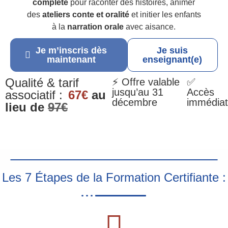
complète
pour raconter des histoires, animer
des
ateliers conte et oralité
et initier les enfants
à la
narration orale
avec aisance.
Je m’inscris dès
Je suis
maintenant
enseignant(e)
Qualité & tarif
⚡ Offre valable
✅
jusqu’au 31
Accès
associatif :
67€
au
décembre
immédiat
lieu de
97€
Les 7 Étapes de la Formation Certifiante :