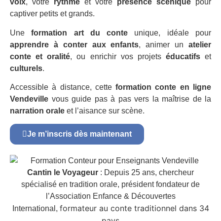
voix
, votre
rythme
et votre
présence scénique
pour
captiver petits et grands.
Une
formation art du conte
unique, idéale pour
apprendre à conter aux enfants
, animer un
atelier
conte et oralité
, ou enrichir vos projets
éducatifs
et
culturels
.
Accessible à distance, cette
formation conte en ligne
Vendeville
vous guide pas à pas vers la maîtrise de la
narration orale
et l’aisance sur scène.
Je m’inscris dès maintenant
Cantin le Voyageur
: Depuis 25 ans, chercheur
spécialisé en tradition orale, président fondateur de
l’Association Enfance & Découvertes
formateur au conte traditionnel dans 34
International,
pays