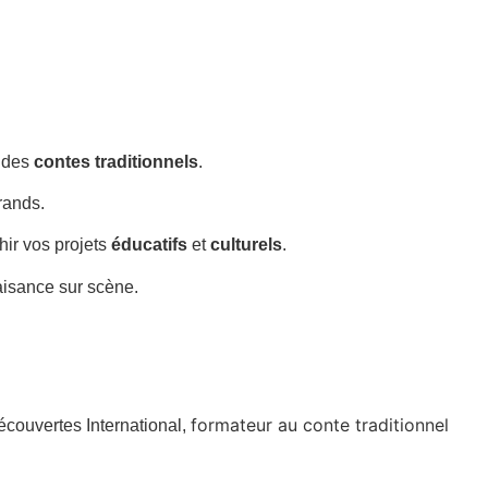
e des
contes traditionnels
.
rands.
chir vos projets
éducatifs
et
culturels
.
’aisance sur scène.
formateur au conte traditionnel
écouvertes International,