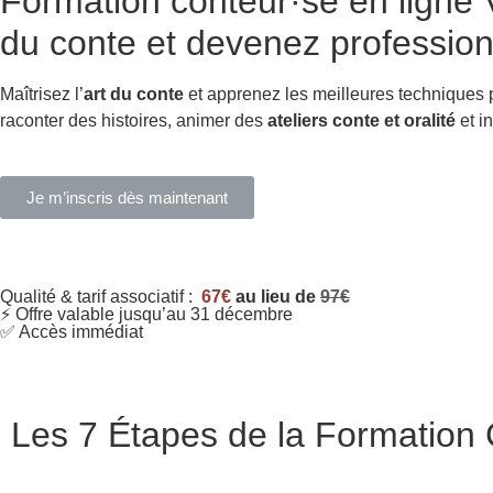
Formation conteur·se en ligne
V
du conte et devenez profession
Maîtrisez l’
art du conte
et apprenez les meilleures techniques
raconter des histoires, animer des
ateliers conte et oralité
et in
Je m’inscris dès maintenant
Qualité & tarif associatif :
67€
au lieu de
97€
⚡ Offre valable jusqu’au 31 décembre
✅ Accès immédiat
Les 7 Étapes de la Formation C