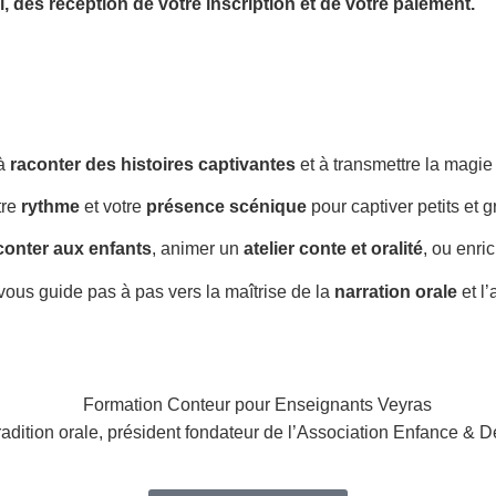
l,
dès réception de votre inscription et de votre paiement.
 à
raconter des histoires captivantes
et à transmettre la magi
tre
rythme
et votre
présence scénique
pour captiver petits et g
conter aux enfants
, animer un
atelier conte et oralité
, ou enri
vous guide pas à pas vers la maîtrise de la
narration orale
et l
radition orale, président fondateur de l’Association Enfance & D