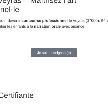
eyras – Maîtrisez l’art
nel·le
 pour devenir
conteur·se professionnel·le
Veyras (07000). Bén
itier les enfants à la
narration orale
avec aisance.
Je suis enseignant(e)
ertifiante :