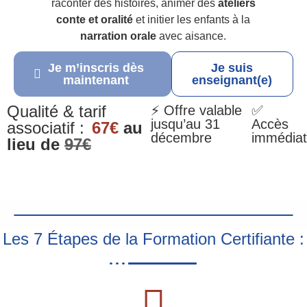
raconter des histoires, animer des
ateliers
conte et oralité
et initier les enfants à la
narration orale
avec aisance.
Je m’inscris dès
Je suis
maintenant
enseignant(e)
Qualité & tarif
⚡ Offre valable
✅
jusqu’au 31
Accès
associatif :
67€
au
décembre
immédiat
lieu de
97€
Les 7 Étapes de la Formation Certifiante :