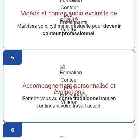
Vidéos et contes audio exclusifs de
qualité
Maîtrisez voix, rythme et gestuelle pour
devenir
conteur professionnel
.
5
Accompagnement personnalisé et
évaluations
Formez-vous au
conte traditionnel
tout en
continuant votre travail actuel.
6