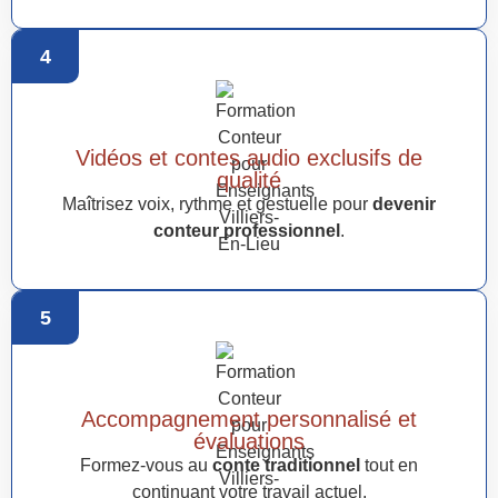
4
Vidéos et contes audio exclusifs de
qualité
Maîtrisez voix, rythme et gestuelle pour
devenir
conteur professionnel
.
5
Accompagnement personnalisé et
évaluations
Formez-vous au
conte traditionnel
tout en
continuant votre travail actuel.