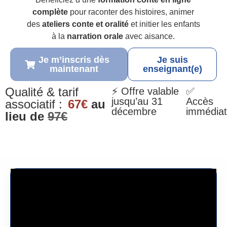
complète
pour raconter des histoires, animer
des
ateliers conte et oralité
et initier les enfants
à la
narration orale
avec aisance.
Je m’inscris dès
Je suis
maintenant
enseignant(e)
Qualité & tarif
⚡ Offre valable
✅
jusqu’au 31
Accès
associatif :
67€
au
décembre
immédiat
lieu de
97€