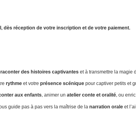
l,
dès réception de votre inscription et de votre paiement.
à
raconter des histoires captivantes
et à transmettre la magie
tre
rythme
et votre
présence scénique
pour captiver petits et g
conter aux enfants
, animer un
atelier conte et oralité
, ou enri
us guide pas à pas vers la maîtrise de la
narration orale
et l’a