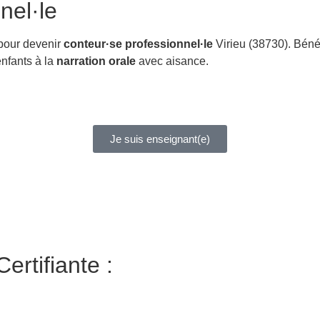
nel·le
 pour devenir
conteur·se professionnel·le
Virieu (38730). Béné
 enfants à la
narration orale
avec aisance.
Je suis enseignant(e)
ertifiante :