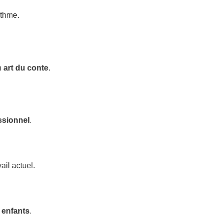
ythme.
n
art du conte
.
ssionnel
.
ail actuel.
 enfants
.