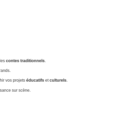
 des
contes traditionnels
.
rands.
chir vos projets
éducatifs
et
culturels
.
isance sur scène.