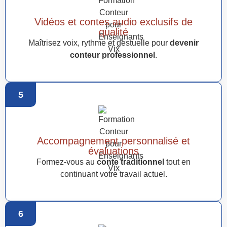
Vidéos et contes audio exclusifs de
qualité
Maîtrisez voix, rythme et gestuelle pour
devenir
conteur professionnel
.
5
Accompagnement personnalisé et
évaluations
Formez-vous au
conte traditionnel
tout en
continuant votre travail actuel.
6