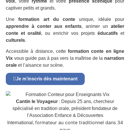
voix
, votre
rythme
et votre
présence scénique
pour
captiver petits et grands.
Une
formation art du conte
unique, idéale pour
apprendre à conter aux enfants
, animer un
atelier
conte et oralité
, ou enrichir vos projets
éducatifs
et
culturels
.
Accessible à distance, cette
formation conte en ligne
Vix
vous guide pas à pas vers la maîtrise de la
narration
orale
et l’aisance sur scène.
Je m’inscris dès maintenant
Cantin le Voyageur
: Depuis 25 ans, chercheur
spécialisé en tradition orale, président fondateur de
l’Association Enfance & Découvertes
formateur au conte traditionnel dans 34
International,
pays