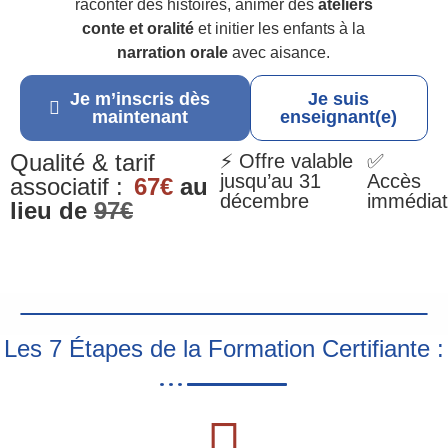
raconter des histoires, animer des
ateliers
conte et oralité
et initier les enfants à la
narration orale
avec aisance.
Je m’inscris dès
Je suis
maintenant
enseignant(e)
Qualité & tarif
⚡ Offre valable
✅
jusqu’au 31
Accès
associatif :
67€
au
décembre
immédiat
lieu de
97€
Les 7 Étapes de la Formation Certifiante :