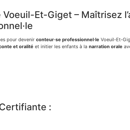
on Conteur pour Enseignants Voeuil-Et-Giget
e
Voeuil-Et-Giget – Maîtrisez l’
onnel·le
ues pour devenir
conteur·se professionnel·le
Voeuil-Et-Gig
conte et oralité
et initier les enfants à la
narration orale
ave
ertifiante :