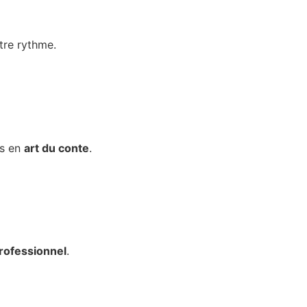
tre rythme.
ts en
art du conte
.
rofessionnel
.