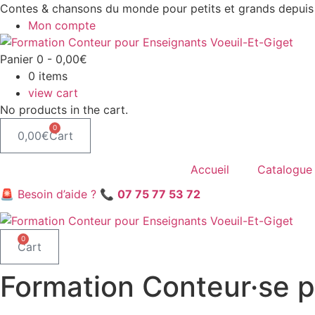
Aller
Contes & chansons du monde pour petits et grands depuis
au
Mon compte
contenu
Panier
0
-
0,00
€
0
items
view cart
No products in the cart.
0
0,00
€
Cart
Accueil
Catalogue
🚨 Besoin d’aide ? 📞
07 75 77 53 72
0
Cart
Formation Conteur·se p