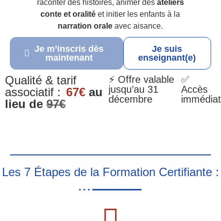
raconter des histoires, animer des
ateliers
conte et oralité
et initier les enfants à la
narration orale
avec aisance.
Je m’inscris dès
Je suis
maintenant
enseignant(e)
Qualité & tarif
⚡ Offre valable
✅
jusqu’au 31
Accès
associatif :
67€
au
décembre
immédiat
lieu de
97€
Les 7 Étapes de la Formation Certifiante :