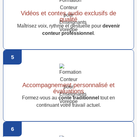
Vidéos et contes audio exclusifs de
qualité
Maîtrisez voix, rythme et gestuelle pour
devenir
conteur professionnel
.
5
Accompagnement personnalisé et
évaluations
Formez-vous au
conte traditionnel
tout en
continuant votre travail actuel.
6