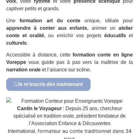
voix
, votre
rythme
et votre
présence scénique
pour
captiver petits et grands.
Une
formation art du conte
unique, idéale pour
apprendre à conter aux enfants
, animer un
atelier
conte et oralité
, ou enrichir vos projets
éducatifs
et
culturels
.
Accessible à distance, cette
formation conte en ligne
Voreppe
vous guide pas à pas vers la maîtrise de la
narration orale
et l’aisance sur scène.
Je m’inscris dès maintenant
Cantin le Voyageur
: Depuis 25 ans, chercheur
spécialisé en tradition orale, président fondateur de
l’Association Enfance & Découvertes
formateur au conte traditionnel dans 34
International,
pays