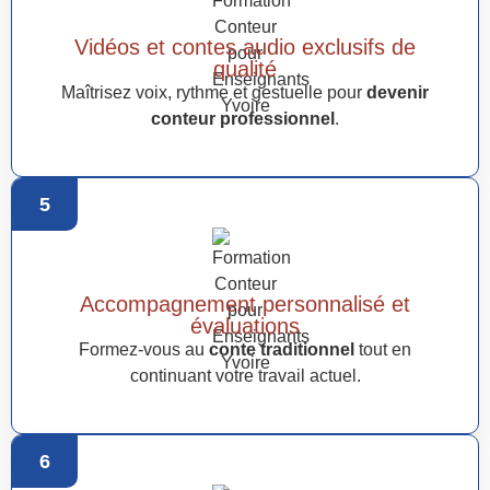
Vidéos et contes audio exclusifs de
qualité
Maîtrisez voix, rythme et gestuelle pour
devenir
conteur professionnel
.
5
Accompagnement personnalisé et
évaluations
Formez-vous au
conte traditionnel
tout en
continuant votre travail actuel.
6