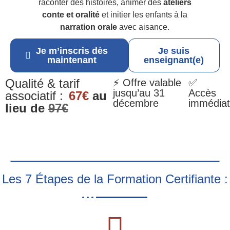
raconter des histoires, animer des
ateliers
conte et oralité
et initier les enfants à la
narration orale
avec aisance.
Je m’inscris dès
Je suis
maintenant
enseignant(e)
Qualité & tarif
⚡ Offre valable
✅
jusqu’au 31
Accès
associatif :
67€
au
décembre
immédiat
lieu de
97€
Les 7 Étapes de la Formation Certifiante :