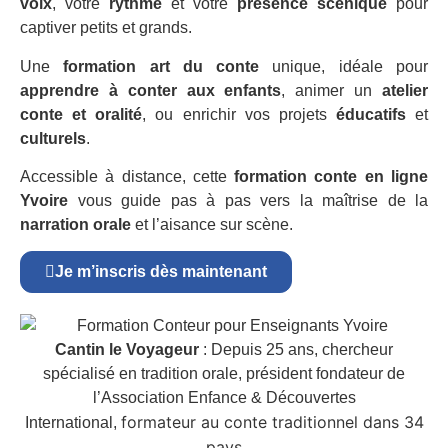
voix
, votre
rythme
et votre
présence scénique
pour
captiver petits et grands.
Une
formation art du conte
unique, idéale pour
apprendre à conter aux enfants
, animer un
atelier
conte et oralité
, ou enrichir vos projets
éducatifs
et
culturels
.
Accessible à distance, cette
formation conte en ligne
Yvoire
vous guide pas à pas vers la maîtrise de la
narration orale
et l’aisance sur scène.
Je m’inscris dès maintenant
Cantin le Voyageur
: Depuis 25 ans, chercheur
spécialisé en tradition orale, président fondateur de
l’Association Enfance & Découvertes
formateur au conte traditionnel dans 34
International,
pays