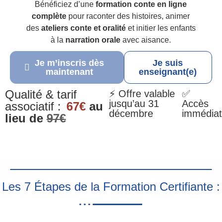
Bénéficiez d’une
formation conte en ligne
complète
pour raconter des histoires, animer
des
ateliers conte et oralité
et initier les enfants
à la
narration orale
avec aisance.
Je m’inscris dès
Je suis
maintenant
enseignant(e)
Qualité & tarif
⚡ Offre valable
✅
jusqu’au 31
Accès
associatif :
67€
au
décembre
immédiat
lieu de
97€
Les 7 Étapes de la Formation Certifiante :