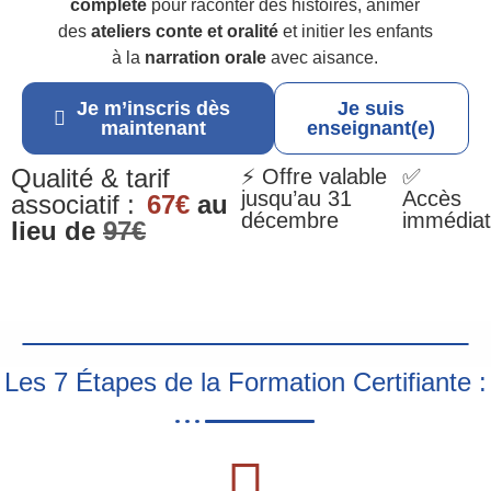
complète
pour raconter des histoires, animer
des
ateliers conte et oralité
et initier les enfants
à la
narration orale
avec aisance.
Je m’inscris dès
Je suis
maintenant
enseignant(e)
Qualité & tarif
⚡ Offre valable
✅
jusqu’au 31
Accès
associatif :
67€
au
décembre
immédiat
lieu de
97€
Les 7 Étapes de la Formation Certifiante :