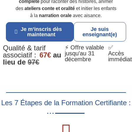
complète
pour raconter des histoires, animer
des
ateliers conte et oralité
et initier les enfants
à la
narration orale
avec aisance.
Je m’inscris dès
Je suis
maintenant
enseignant(e)
Qualité & tarif
⚡ Offre valable
✅
jusqu’au 31
Accès
associatif :
67€
au
décembre
immédiat
lieu de
97€
Les 7 Étapes de la Formation Certifiante :