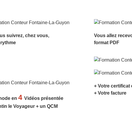
us suivrez, chez vous,
Vous allez recev
 rythme
format PDF
+ Votre certificat
+ Votre facture
4
hode en
Vidéos présentée
ntin le Voyageur + un QCM