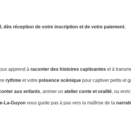
l,
dès réception de votre inscription et de votre paiement.
ous apprend à
raconter des histoires captivantes
et à transm
tre
rythme
et votre
présence scénique
pour captiver petits et g
conter aux enfants
, animer un
atelier conte et oralité
, ou enri
ine-La-Guyon
vous guide pas à pas vers la maîtrise de la
narrat