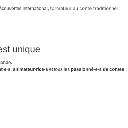
formateur au conte traditionnel
écouvertes International,
st unique
monde.
t·e·s
,
animateur·rice·s
et tous les
passionné·e·s de contes