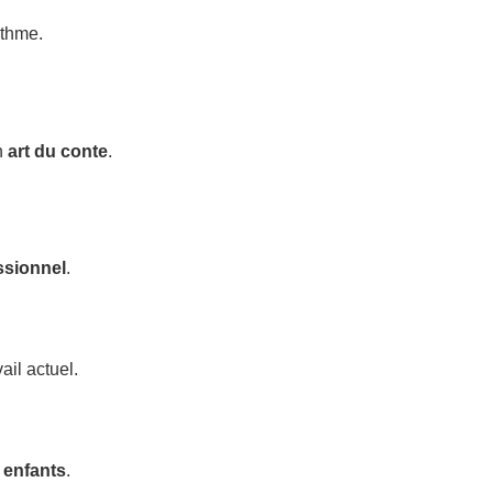
ythme.
n
art du conte
.
ssionnel
.
ail actuel.
 enfants
.