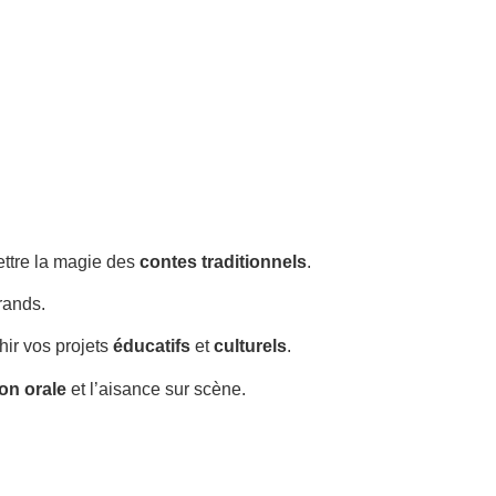
ettre la magie des
contes traditionnels
.
rands.
chir vos projets
éducatifs
et
culturels
.
ion orale
et l’aisance sur scène.