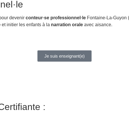
nel·le
 pour devenir
conteur·se professionnel·le
Fontaine-La-Guyon (
é
et initier les enfants à la
narration orale
avec aisance.
Je suis enseignant(e)
ertifiante :