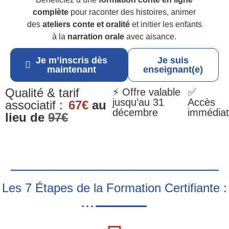
complète
pour raconter des histoires, animer
des
ateliers conte et oralité
et initier les enfants
à la
narration orale
avec aisance.
Je m’inscris dès
Je suis
maintenant
enseignant(e)
Qualité & tarif
⚡ Offre valable
✅
jusqu’au 31
Accès
associatif :
67€
au
décembre
immédiat
lieu de
97€
Les 7 Étapes de la Formation Certifiante :