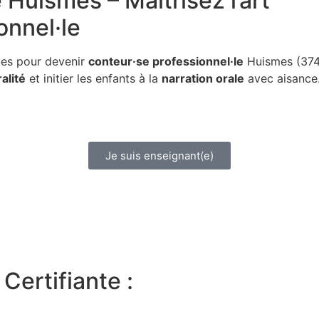
e
Huismes – Maîtrisez l’art
onnel·le
ues pour devenir
conteur·se professionnel·le
Huismes (374
alité
et initier les enfants à la
narration orale
avec aisance
Je suis enseignant(e)
Certifiante :