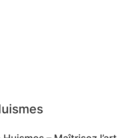
Huismes
mes