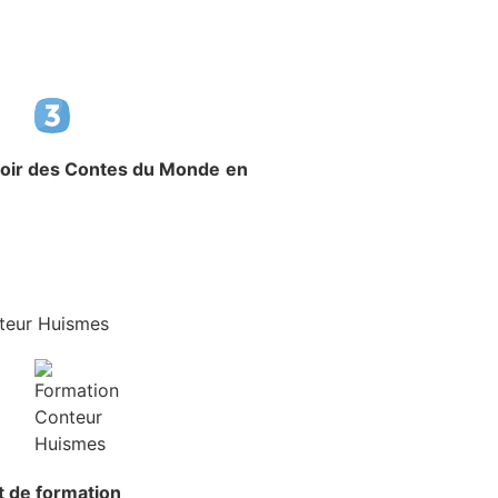
voir
des Contes du Monde
en
at de formation