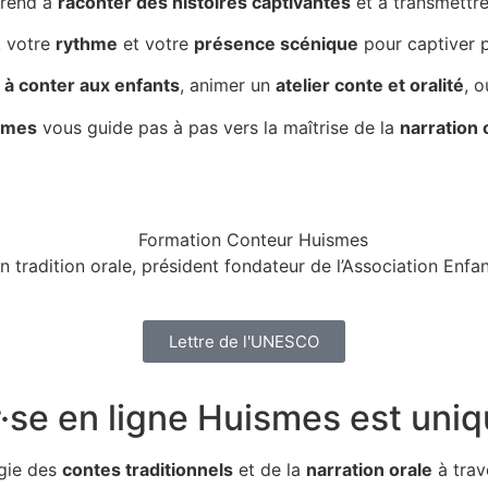
prend à
raconter des histoires captivantes
et à transmettr
, votre
rythme
et votre
présence scénique
pour captiver p
à conter aux enfants
, animer un
atelier conte et oralité
, 
ismes
vous guide pas à pas vers la maîtrise de la
narration 
n tradition orale, président fondateur de l’Association Enf
Lettre de l'UNESCO
·se en ligne Huismes
est uniq
gie des
contes traditionnels
et de la
narration orale
à trav