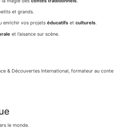
e la magie des
contes traditionnels
.
etits et grands.
ou enrichir vos projets
éducatifs
et
culturels
.
orale
et l’aisance sur scène.
ance & Découvertes International,
formateur au conte
ue
ers le monde.