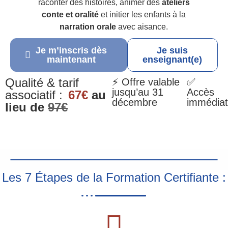
raconter des histoires, animer des
ateliers
conte et oralité
et initier les enfants à la
narration orale
avec aisance.
Je m’inscris dès
Je suis
maintenant
enseignant(e)
Qualité & tarif
⚡ Offre valable
✅
jusqu’au 31
Accès
associatif :
67€
au
décembre
immédiat
lieu de
97€
Les 7 Étapes de la Formation Certifiante :