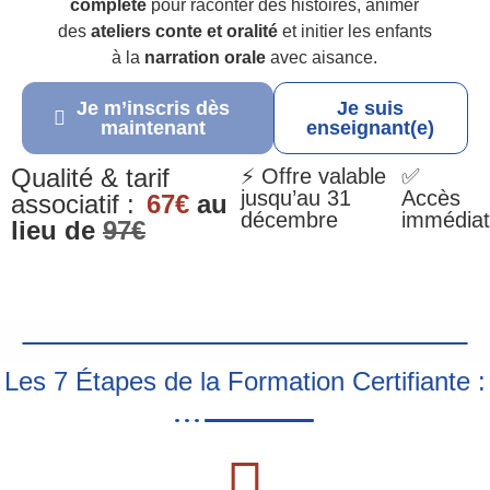
complète
pour raconter des histoires, animer
des
ateliers conte et oralité
et initier les enfants
à la
narration orale
avec aisance.
Je m’inscris dès
Je suis
maintenant
enseignant(e)
Qualité & tarif
⚡ Offre valable
✅
jusqu’au 31
Accès
associatif :
67€
au
décembre
immédiat
lieu de
97€
Les 7 Étapes de la Formation Certifiante :