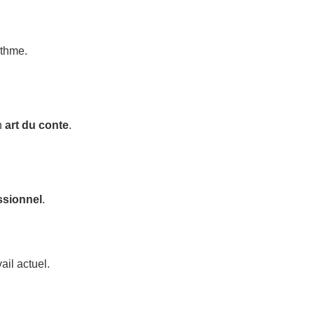
ythme.
n
art du conte
.
ssionnel
.
ail actuel.