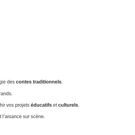
agie des
contes traditionnels
.
rands.
chir vos projets
éducatifs
et
culturels
.
t l’aisance sur scène.