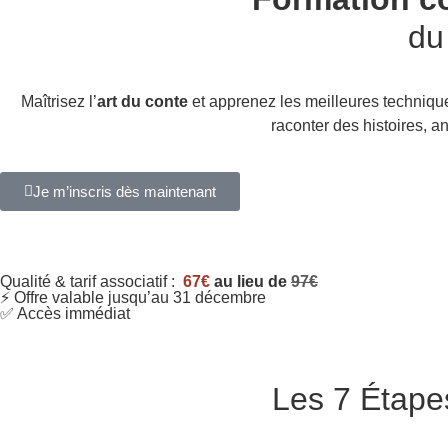
du
Maîtrisez l’
art du conte
et apprenez les meilleures techniqu
raconter des histoires, 
Je m’inscris dès maintenant
Qualité & tarif associatif :
67€
au lieu de
97€
⚡ Offre valable jusqu’au 31 décembre
✅ Accès immédiat
Les 7 Étapes