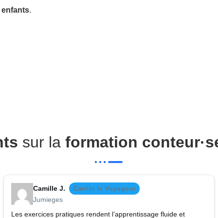
 enfants
.
nts
sur la
formation conteur·s
Camille J.
Cantin le Voyageur
Jumieges
Les exercices pratiques rendent l’apprentissage fluide et