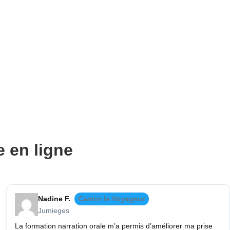
e en ligne
Nadine F.
Cantin le Voyageur
Jumieges
La formation narration orale m’a permis d’améliorer ma prise