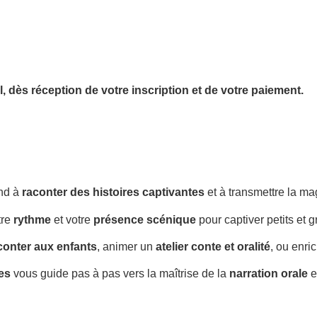
l,
dès réception de votre inscription et de votre paiement.
nd à
raconter des histoires captivantes
et à transmettre la m
tre
rythme
et votre
présence scénique
pour captiver petits et g
conter aux enfants
, animer un
atelier conte et oralité
, ou enri
es
vous guide pas à pas vers la maîtrise de la
narration orale
e