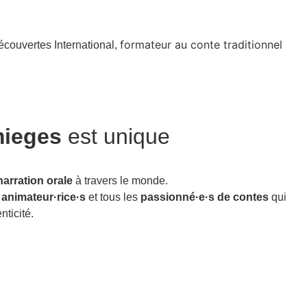
formateur au conte traditionnel
écouvertes International,
mieges
est unique
narration orale
à travers le monde.
,
animateur·rice·s
et tous les
passionné·e·s de contes
qui
ticité.