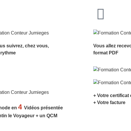
us suivrez, chez vous,
Vous allez recev
 rythme
format PDF
+ Votre certificat
+ Votre facture
4
hode en
Vidéos présentée
ntin le Voyageur + un QCM