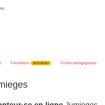
ans
e
Formations
Fiches pédagogiques
NOUVEAU
umieges
nteur·se en ligne
Jumieges – M