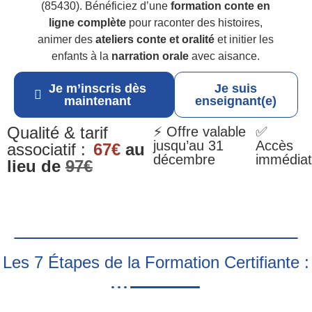
(85430). Bénéficiez d’une
formation conte en
ligne complète
pour raconter des histoires,
animer des
ateliers conte et oralité
et initier les
enfants à la
narration orale
avec aisance.
Je m’inscris dès
Je suis
maintenant
enseignant(e)
Qualité & tarif
⚡ Offre valable
✅
jusqu’au 31
Accès
associatif :
67€
au
décembre
immédiat
lieu de
97€
Les 7 Étapes de la Formation Certifiante :