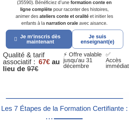
(35590). Bénéficiez d’une
formation conte en
ligne complète
pour raconter des histoires,
animer des
ateliers conte et oralité
et initier les
enfants à la
narration orale
avec aisance.
Je m’inscris dès
Je suis
maintenant
enseignant(e)
Qualité & tarif
⚡ Offre valable
✅
jusqu’au 31
Accès
associatif :
67€
au
décembre
immédiat
lieu de
97€
Les 7 Étapes de la Formation Certifiante :