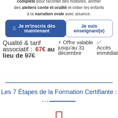
complète
pour raconter des histoires, animer
des
ateliers conte et oralité
et initier les enfants
à la
narration orale
avec aisance.
Je m’inscris dès
Je suis
maintenant
enseignant(e)
Qualité & tarif
⚡ Offre valable
✅
jusqu’au 31
Accès
associatif :
67€
au
décembre
immédiat
lieu de
97€
Les 7 Étapes de la Formation Certifiante :