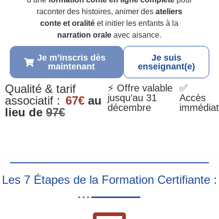
raconter des histoires, animer des
ateliers
conte et oralité
et initier les enfants à la
narration orale
avec aisance.
Je m’inscris dès
Je suis
maintenant
enseignant(e)
Qualité & tarif
⚡ Offre valable
✅
jusqu’au 31
Accès
associatif :
67€
au
décembre
immédiat
lieu de
97€
Les 7 Étapes de la Formation Certifiante :