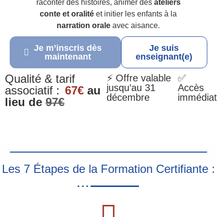
raconter des histoires, animer des
ateliers
conte et oralité
et initier les enfants à la
narration orale
avec aisance.
Je m’inscris dès
Je suis
maintenant
enseignant(e)
Qualité & tarif
⚡ Offre valable
✅
jusqu’au 31
Accès
associatif :
67€
au
décembre
immédiat
lieu de
97€
Les 7 Étapes de la Formation Certifiante :