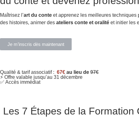
du conte et devenez profession
Maîtrisez l’
art du conte
et apprenez les meilleures techniques
des histoires, animer des
ateliers conte et oralité
et initier les
Je m’inscris dès maintenant
Qualité & tarif associatif :
67€
au lieu de
97€
⚡ Offre valable jusqu’au 31 décembre
✅ Accès immédiat
Les 7 Étapes de la Formation C