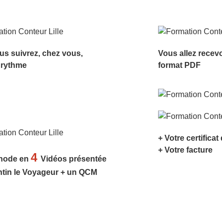
us suivrez, chez vous,
Vous allez recev
 rythme
format PDF
+ Votre certificat
+ Votre facture
4
hode en
Vidéos présentée
ntin le Voyageur + un QCM