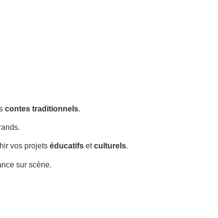
es
contes traditionnels
.
rands.
chir vos projets
éducatifs
et
culturels
.
sance sur scène.