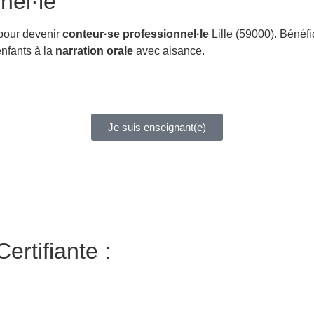
nel·le
 pour devenir
conteur·se professionnel·le
Lille (59000). Bénéf
 enfants à la
narration orale
avec aisance.
Je suis enseignant(e)
ertifiante :