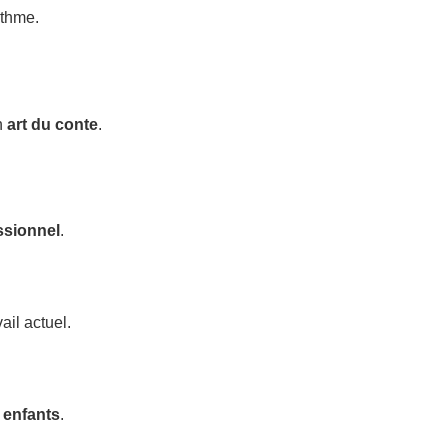
ythme.
n
art du conte
.
ssionnel
.
ail actuel.
 enfants
.