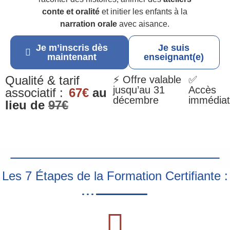
conte et oralité
et initier les enfants à la
narration orale
avec aisance.
Je m’inscris dès
Je suis
maintenant
enseignant(e)
Qualité & tarif
⚡ Offre valable
✅
jusqu’au 31
Accès
associatif :
67€
au
décembre
immédiat
lieu de
97€
Les 7 Étapes de la Formation Certifiante :