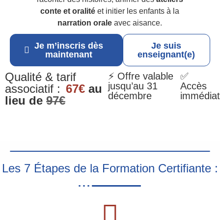
conte et oralité
et initier les enfants à la
narration orale
avec aisance.
Je m’inscris dès
Je suis
maintenant
enseignant(e)
Qualité & tarif
⚡ Offre valable
✅
jusqu’au 31
Accès
associatif :
67€
au
décembre
immédiat
lieu de
97€
Les 7 Étapes de la Formation Certifiante :