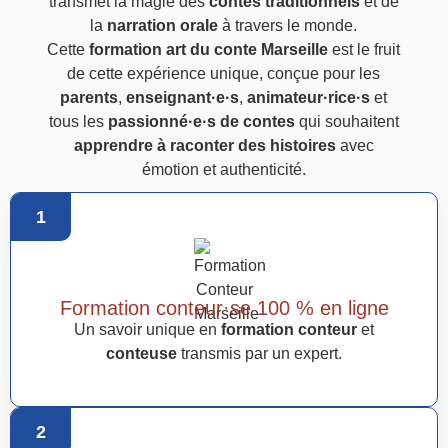
transmet la magie des
contes traditionnels
et de
la
narration orale
à travers le monde.
Cette
formation art du conte Marseille
est le fruit
de cette expérience unique, conçue pour les
parents
,
enseignant·e·s
,
animateur·rice·s
et
tous les
passionné·e·s de contes
qui souhaitent
apprendre à raconter des histoires
avec
émotion et authenticité.
1
Formation conteur·se 100 % en ligne
Un savoir unique en
formation conteur
et
conteuse
transmis par un expert.
2