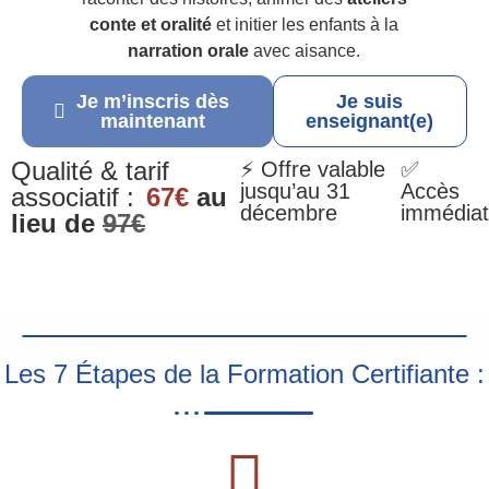
conte et oralité
et initier les enfants à la
narration orale
avec aisance.
Je m’inscris dès
Je suis
maintenant
enseignant(e)
Qualité & tarif
⚡ Offre valable
✅
jusqu’au 31
Accès
associatif :
67€
au
décembre
immédiat
lieu de
97€
Les 7 Étapes de la Formation Certifiante :