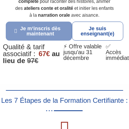
complète
pour raconter des histoires, animer
des
ateliers conte et oralité
et initier les enfants
à la
narration orale
avec aisance.
Je m’inscris dès
Je suis
maintenant
enseignant(e)
Qualité & tarif
⚡ Offre valable
✅
jusqu’au 31
Accès
associatif :
67€
au
décembre
immédiat
lieu de
97€
Les 7 Étapes de la Formation Certifiante :