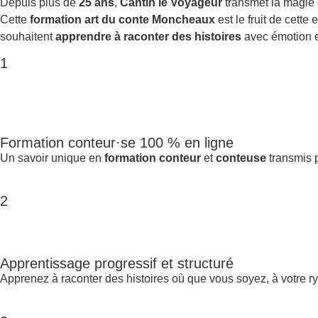
Depuis plus de
25 ans
,
Cantin le Voyageur
transmet la magie
Cette
formation art du conte Moncheaux
est le fruit de cett
souhaitent
apprendre à raconter des histoires
avec émotion et
1
Formation conteur·se 100 % en ligne
Un savoir unique en
formation conteur
et
conteuse
transmis p
2
Apprentissage progressif et structuré
Apprenez à raconter des histoires où que vous soyez, à votre r