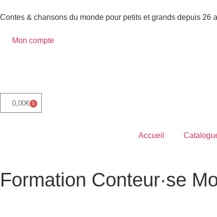
Contes & chansons du monde pour petits et grands depuis 26 
Mon compte
0,00
€
0
Accueil
Catalogu
Formation Conteur·se M
Accueil
»
Formation Conteur·se
»
Formation Conteur Monchea