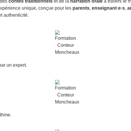
 des
contes traditionnels
et de la
narration orale
à travers le 
e expérience unique, conçue pour les
parents
,
enseignant·e·s
,
a
 authenticité.
ar un expert.
ythme.