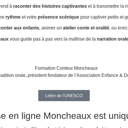
rend à
raconter des histoires captivantes
et à transmettre la
tre
rythme
et votre
présence scénique
pour captiver petits et g
conter aux enfants
, animer un
atelier conte et oralité
, ou enri
eaux
vous guide pas à pas vers la maîtrise de la
narration oral
radition orale, président fondateur de l’Association Enfance & D
Lettre de l'UNESCO
se en ligne Moncheaux
est uniq