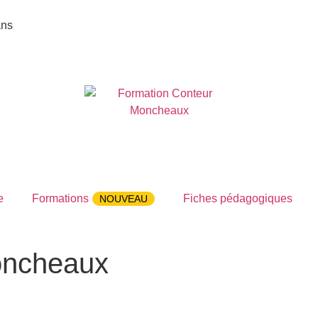
ans
e
Formations
Fiches pédagogiques
NOUVEAU
oncheaux
ux