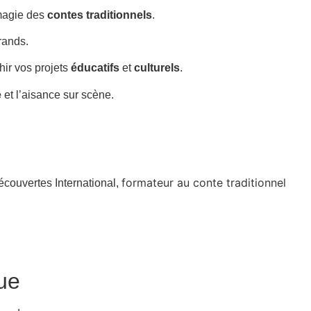
 magie des
contes traditionnels
.
rands.
chir vos projets
éducatifs
et
culturels
.
e
et l’aisance sur scène.
formateur au conte traditionnel
écouvertes International,
ue