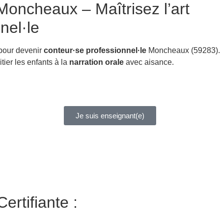
oncheaux – Maîtrisez l’art
nel·le
 pour devenir
conteur·se professionnel·le
Moncheaux (59283).
itier les enfants à la
narration orale
avec aisance.
Je suis enseignant(e)
ertifiante :