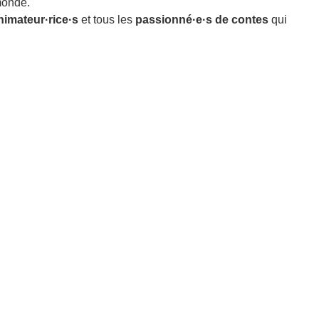
monde.
nimateur·rice·s
et tous les
passionné·e·s de contes
qui