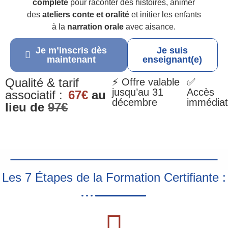
complète
pour raconter des histoires, animer
des
ateliers conte et oralité
et initier les enfants
à la
narration orale
avec aisance.
Je m’inscris dès
Je suis
maintenant
enseignant(e)
Qualité & tarif
⚡ Offre valable
✅
jusqu’au 31
Accès
associatif :
67€
au
décembre
immédiat
lieu de
97€
Les 7 Étapes de la Formation Certifiante :