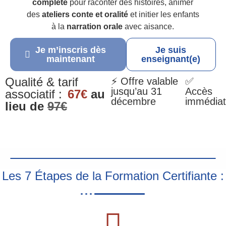
complète
pour raconter des histoires, animer
des
ateliers conte et oralité
et initier les enfants
à la
narration orale
avec aisance.
Je m’inscris dès
Je suis
maintenant
enseignant(e)
Qualité & tarif
⚡ Offre valable
✅
jusqu’au 31
Accès
associatif :
67€
au
décembre
immédiat
lieu de
97€
Les 7 Étapes de la Formation Certifiante :