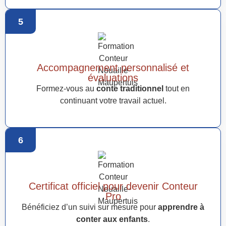
5
Accompagnement personnalisé et
évaluations
Formez-vous au
conte traditionnel
tout en
continuant votre travail actuel.
6
Certificat officiel pour devenir Conteur
Pro
Bénéficiez d’un suivi sur mesure pour
apprendre à
conter aux enfants
.