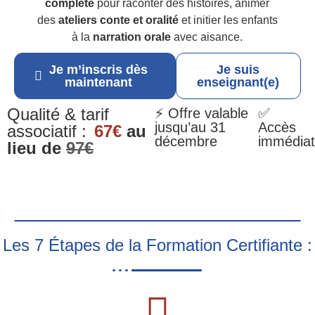
complète
pour raconter des histoires, animer
des
ateliers conte et oralité
et initier les enfants
à la
narration orale
avec aisance.
Je m’inscris dès
Je suis
maintenant
enseignant(e)
Qualité & tarif
⚡ Offre valable
✅
jusqu’au 31
Accès
associatif :
67€
au
décembre
immédiat
lieu de
97€
Les 7 Étapes de la Formation Certifiante :