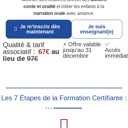
conte et oralité
et initier les enfants à la
narration orale
avec aisance.
Je m’inscris dès
Je suis
maintenant
enseignant(e)
Qualité & tarif
⚡ Offre valable
✅
jusqu’au 31
Accès
associatif :
67€
au
décembre
immédiat
lieu de
97€
Les 7 Étapes de la Formation Certifiante :