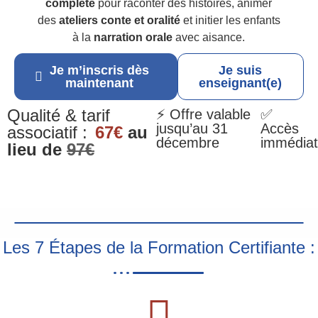
complète
pour raconter des histoires, animer
des
ateliers conte et oralité
et initier les enfants
à la
narration orale
avec aisance.
Je m’inscris dès
Je suis
maintenant
enseignant(e)
Qualité & tarif
⚡ Offre valable
✅
jusqu’au 31
Accès
associatif :
67€
au
décembre
immédiat
lieu de
97€
Les 7 Étapes de la Formation Certifiante :