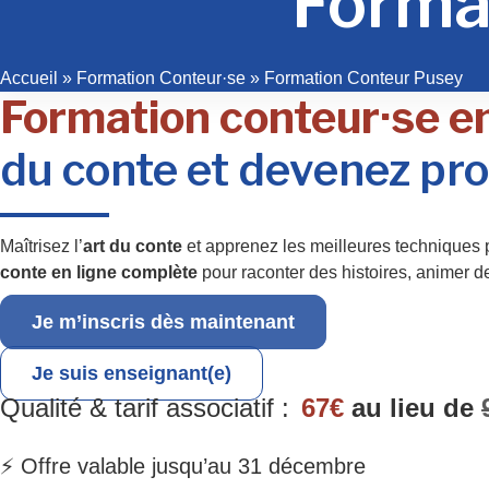
Forma
Accueil
»
Formation Conteur·se
»
Formation Conteur Pusey
Formation conteur·se en
du conte et devenez pro
Maîtrisez l’
art du conte
et apprenez les meilleures techniques
conte en ligne complète
pour raconter des histoires, animer 
Je m’inscris dès maintenant
Je suis enseignant(e)
Qualité & tarif associatif :
67€
au lieu de
⚡ Offre valable jusqu’au 31 décembre