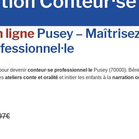
tion Conteur·se
 ligne
Pusey – Maîtrisez 
fessionnel·le
 pour devenir
conteur·se professionnel·le
Pusey (70000). Béné
des
ateliers conte et oralité
et initier les enfants à la
narration o
97€