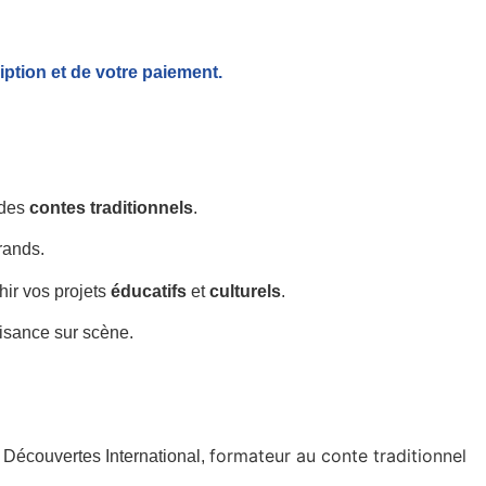
iption et de votre paiement.
 des
contes traditionnels
.
rands.
chir vos projets
éducatifs
et
culturels
.
aisance sur scène.
formateur au conte traditionnel
& Découvertes International,