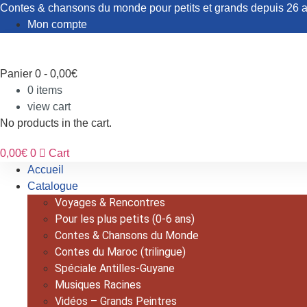
Aller
Contes & chansons du monde pour petits et grands depuis 26 
au
Mon compte
contenu
Panier
0
-
0,00
€
0
items
view cart
No products in the cart.
0,00
€
0
Cart
Accueil
Catalogue
Voyages & Rencontres
Pour les plus petits (0-6 ans)
Contes & Chansons du Monde
Contes du Maroc (trilingue)
Spéciale Antilles-Guyane
Musiques Racines
Vidéos – Grands Peintres