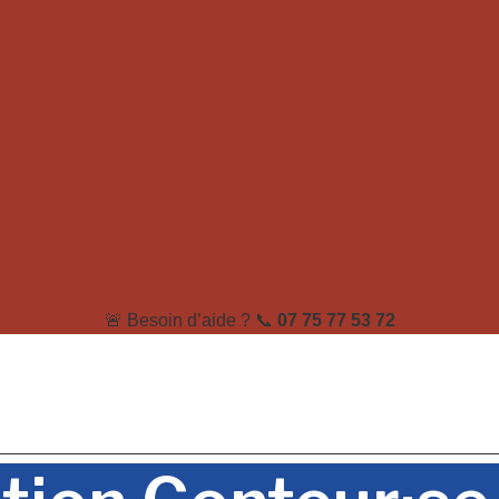
🚨 Besoin d’aide ? 📞
07 75 77 53 72