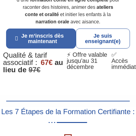
raconter des histoires, animer des
ateliers
conte et oralité
et initier les enfants à la
narration orale
avec aisance.
Je m’inscris dès
Je suis
maintenant
enseignant(e)
Qualité & tarif
⚡ Offre valable
✅
jusqu’au 31
Accès
associatif :
67€
au
décembre
immédiat
lieu de
97€
Les 7 Étapes de la Formation Certifiante :