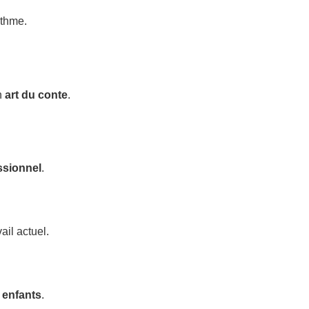
ythme.
n
art du conte
.
ssionnel
.
ail actuel.
 enfants
.