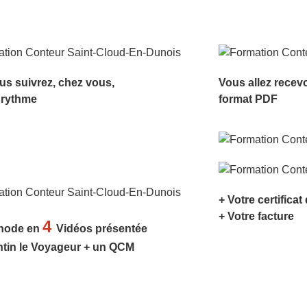
us suivrez, chez vous,
Vous allez recev
 rythme
format PDF
+ Votre certificat
+ Votre facture
4
hode en
Vidéos présentée
ntin le Voyageur + un QCM