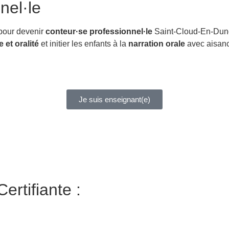
nel·le
 pour devenir
conteur·se professionnel·le
Saint-Cloud-En-Duno
e et oralité
et initier les enfants à la
narration orale
avec aisan
Je suis enseignant(e)
ertifiante :