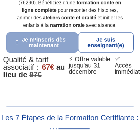
(76290). Bénéficiez d’une
formation conte en
ligne complète
pour raconter des histoires,
animer des
ateliers conte et oralité
et initier les
enfants à la
narration orale
avec aisance.
Je m’inscris dès
Je suis
maintenant
enseignant(e)
Qualité & tarif
⚡ Offre valable
✅
jusqu’au 31
Accès
associatif :
67€
au
décembre
immédiat
lieu de
97€
Les 7 Étapes de la Formation Certifiante :