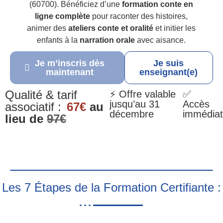
(60700). Bénéficiez d’une
formation conte en
ligne complète
pour raconter des histoires,
animer des
ateliers conte et oralité
et initier les
enfants à la
narration orale
avec aisance.
Je m’inscris dès
Je suis
maintenant
enseignant(e)
Qualité & tarif
⚡ Offre valable
✅
jusqu’au 31
Accès
associatif :
67€
au
décembre
immédiat
lieu de
97€
Les 7 Étapes de la Formation Certifiante :