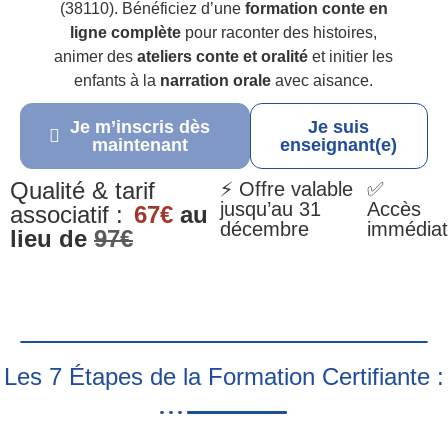
(38110). Bénéficiez d’une
formation conte en
ligne complète
pour raconter des histoires,
animer des
ateliers conte et oralité
et initier les
enfants à la
narration orale
avec aisance.
Je m’inscris dès
Je suis
maintenant
enseignant(e)
Qualité & tarif
⚡ Offre valable
✅
jusqu’au 31
Accès
associatif :
67€
au
décembre
immédiat
lieu de
97€
Les 7 Étapes de la Formation Certifiante :