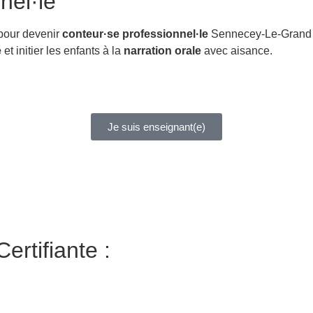
nel·le
 pour devenir
conteur·se professionnel·le
Sennecey-Le-Grand (
é
et initier les enfants à la
narration orale
avec aisance.
Je suis enseignant(e)
ertifiante :