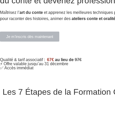
du conte et devenez profession
Maîtrisez l’
art du conte
et apprenez les meilleures techniques
pour raconter des histoires, animer des
ateliers conte et oralit
Je m’inscris dès maintenant
Qualité & tarif associatif :
67€
au lieu de
97€
⚡ Offre valable jusqu’au 31 décembre
✅ Accès immédiat
Les 7 Étapes de la Formation C