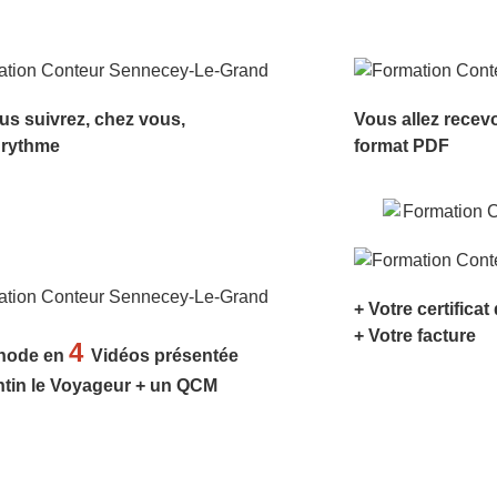
us suivrez, chez vous,
Vous allez recev
 rythme
format PDF
+ Votre certificat
+ Votre facture
4
hode en
Vidéos présentée
ntin le Voyageur + un QCM