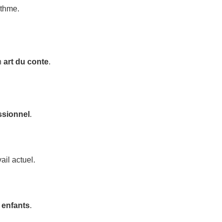
ythme.
n
art du conte
.
ssionnel
.
ail actuel.
 enfants
.