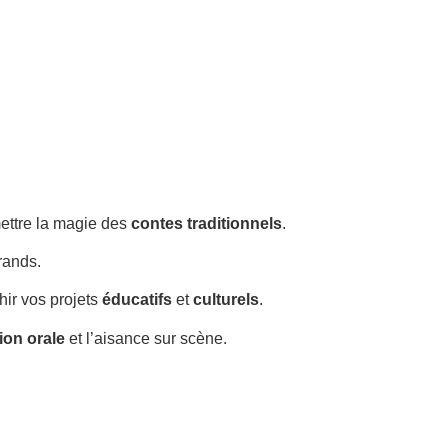
ettre la magie des
contes traditionnels
.
rands.
chir vos projets
éducatifs
et
culturels
.
ion orale
et l’aisance sur scène.