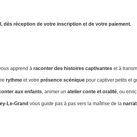
l,
dès réception de votre inscription et de votre paiement.
vous apprend à
raconter des histoires captivantes
et à transm
tre
rythme
et votre
présence scénique
pour captiver petits et g
conter aux enfants
, animer un
atelier conte et oralité
, ou enri
cey-Le-Grand
vous guide pas à pas vers la maîtrise de la
narrat