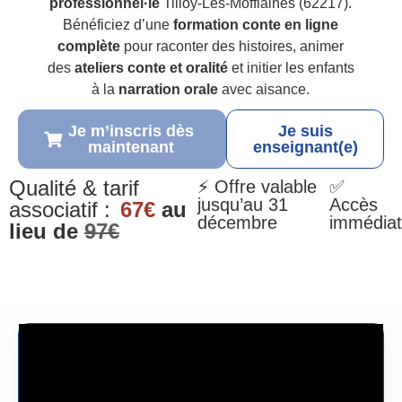
professionnel·le
Tilloy-Les-Mofflaines (62217).
Bénéficiez d’une
formation conte en ligne
complète
pour raconter des histoires, animer
des
ateliers conte et oralité
et initier les enfants
à la
narration orale
avec aisance.
Je m’inscris dès
Je suis
maintenant
enseignant(e)
Qualité & tarif
⚡ Offre valable
✅
jusqu’au 31
Accès
associatif :
67€
au
décembre
immédiat
lieu de
97€