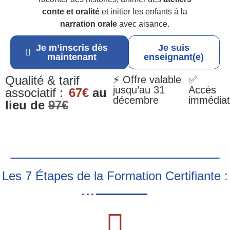
conte et oralité
et initier les enfants à la
narration orale
avec aisance.
Je m’inscris dès
Je suis
maintenant
enseignant(e)
Qualité & tarif
⚡ Offre valable
✅
jusqu’au 31
Accès
associatif :
67€
au
décembre
immédiat
lieu de
97€
Les 7 Étapes de la Formation Certifiante :