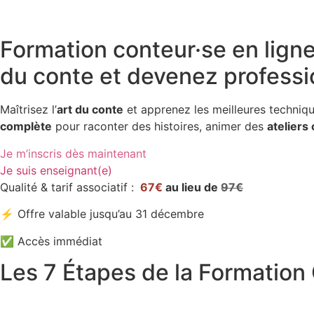
Accueil
»
Formation Conteur·se
»
Formation Conteur Verne
Formation conteur·se en lign
du conte et devenez professi
Maîtrisez l’
art du conte
et apprenez les meilleures techniq
complète
pour raconter des histoires, animer des
ateliers 
Je m’inscris dès maintenant
Je suis enseignant(e)
Qualité & tarif associatif :
67€
au lieu de
97€
⚡ Offre valable jusqu’au 31 décembre
✅ Accès immédiat
Les 7 Étapes de la Formation C