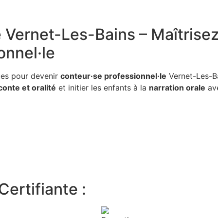
t-Les-Bains
e
Vernet-Les-Bains – Maîtrisez 
onnel·le
ues pour devenir
conteur·se professionnel·le
Vernet-Les-Ba
conte et oralité
et initier les enfants à la
narration orale
ave
ertifiante :