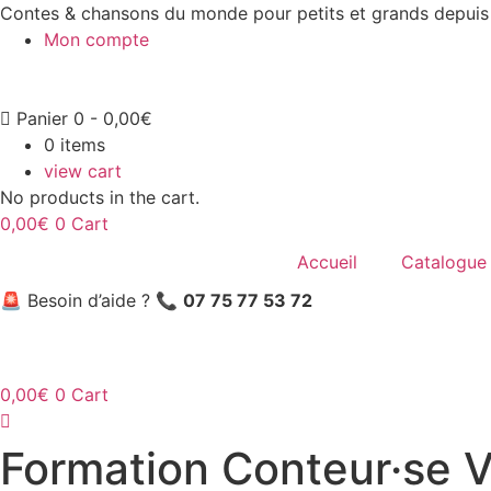
Aller
Contes & chansons du monde pour petits et grands depuis
au
Mon compte
contenu
Panier
0
-
0,00
€
0
items
view cart
No products in the cart.
0,00
€
0
Cart
Accueil
Catalogue
🚨 Besoin d’aide ? 📞
07 75 77 53 72
0,00
€
0
Cart
Formation Conteur·se 