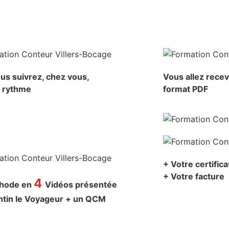
us suivrez, chez vous,
Vous allez rece
e rythme
format PDF
+ Votre certific
+ Votre facture
4
thode en
Vidéos présentée
ntin le Voyageur + un QCM