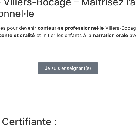
e
Villers-Bocage – Maîtrisez l’a
onnel·le
ues pour devenir
conteur·se professionnel·le
Villers-Bocag
conte et oralité
et initier les enfants à la
narration orale
ave
Je suis enseignant(e)
Certifiante :