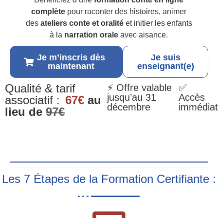
complète
pour raconter des histoires, animer
des
ateliers conte et oralité
et initier les enfants
à la
narration orale
avec aisance.
Je m’inscris dès
Je suis
maintenant
enseignant(e)
Qualité & tarif
⚡ Offre valable
✅
jusqu’au 31
Accès
associatif :
67€
au
décembre
immédiat
lieu de
97€
Les 7 Étapes de la Formation Certifiante :