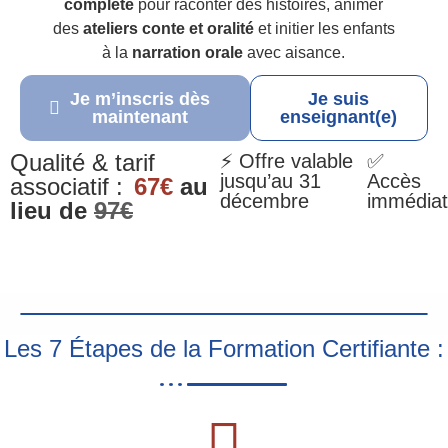
complète
pour raconter des histoires, animer
des
ateliers conte et oralité
et initier les enfants
à la
narration orale
avec aisance.
Je m’inscris dès
Je suis
maintenant
enseignant(e)
Qualité & tarif
⚡ Offre valable
✅
jusqu’au 31
Accès
associatif :
67€
au
décembre
immédiat
lieu de
97€
Les 7 Étapes de la Formation Certifiante :