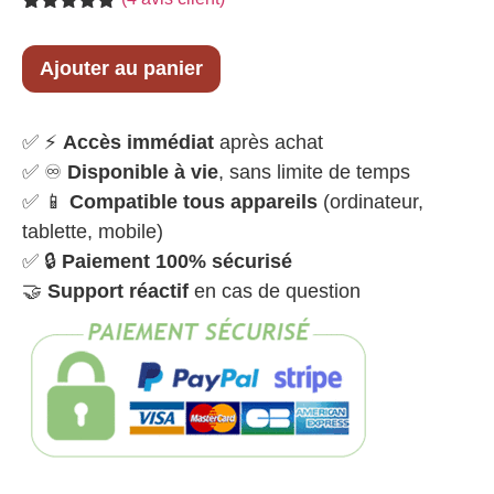
Noté
4
4.75
sur 5
basé sur
Ajouter au panier
notations
client
✅ ⚡
Accès immédiat
après achat
✅ ♾️
Disponible à vie
, sans limite de temps
✅ 📱
Compatible tous appareils
(ordinateur,
tablette, mobile)
✅ 🔒
Paiement 100% sécurisé
🤝
Support réactif
en cas de question