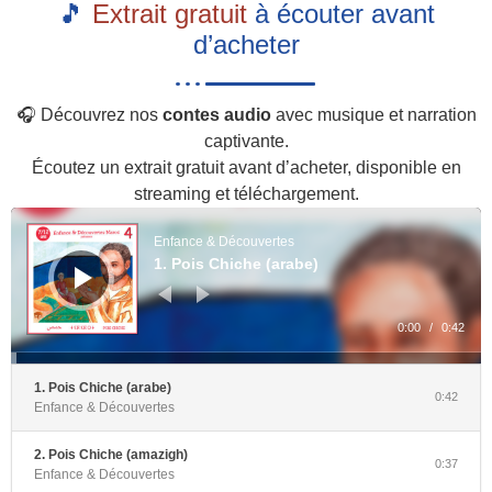
🎵
Extrait gratuit
à écouter avant
d’acheter
🎧 Découvrez nos
contes audio
avec musique et narration
captivante.
Écoutez un extrait gratuit avant d’acheter, disponible en
streaming et téléchargement.
Lecteur
audio
Enfance & Découvertes
1. Pois Chiche (arabe)
0:00
/
0:42
1. Pois Chiche (arabe)
0:42
Enfance & Découvertes
2. Pois Chiche (amazigh)
0:37
Enfance & Découvertes