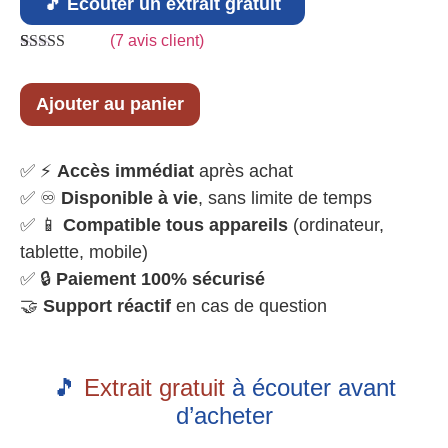
🎵 Écouter un extrait gratuit
(
7
avis client)
Noté
7
4.86
sur 5 basé
sur
notations
Ajouter au panier
client
✅ ⚡
Accès immédiat
après achat
✅ ♾️
Disponible à vie
, sans limite de temps
✅ 📱
Compatible tous appareils
(ordinateur,
tablette, mobile)
✅ 🔒
Paiement 100% sécurisé
🤝
Support réactif
en cas de question
🎵
Extrait gratuit
à écouter avant
d’acheter